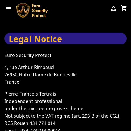

shopping_cart

Legal Notice
Euro Security Protect
4, rue Arthur Rimbaud
76960 Notre Dame de Bondeville
France
Pierre-Francois Tertrais
Independent professional
under the micro-enterprise scheme
Not subject to the VAT regime (art. 293 B of the CGI).
RCS Rouen 434 774 014
SIRET : 434 774 014 00014