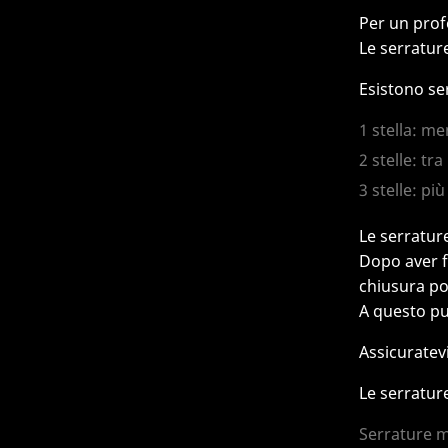
Per un prof
Le serratur
Esistono ser
1 stella: me
2 stelle: tr
3 stelle: pi
Le serrature
Dopo aver fo
chiusura poi
A questo pu
Assicuratev
Le serrature
Serrature 