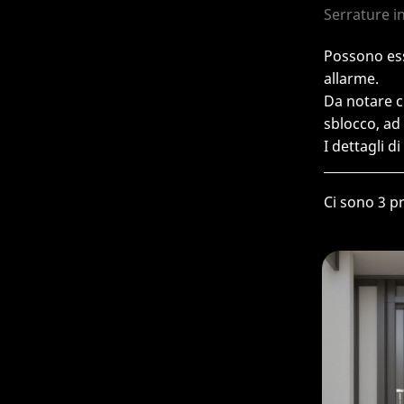
Serrature in
Possono ess
allarme.
Da notare c
sblocco, ad 
I dettagli d
Ci sono 3 pr