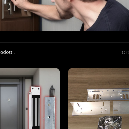
odotti.
Ord