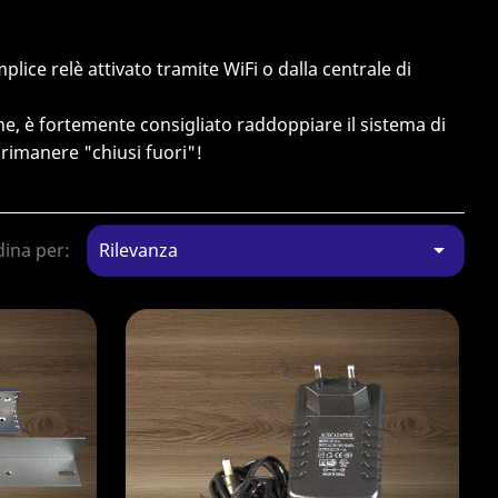
ice relè attivato tramite WiFi o dalla centrale di
he, è fortemente consigliato raddoppiare il sistema di
i rimanere "chiusi fuori"!

ina per:
Rilevanza