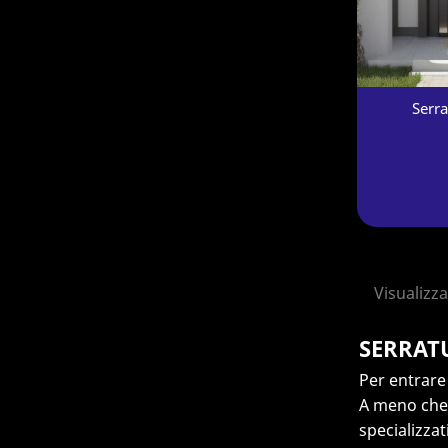
Serr
Visualizzat
SERRATU
Per entrare 
A meno che 
specializzat