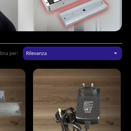

ina per:
Rilevanza