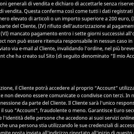
ni generali di vendita e dichiaro di accettarle senza riserve"
di vendita. Questa conferma così come tutti i dati registrati
ro elevato di articoli o un importo superiore a 200 euro, (II
te del Cliente, (IV) rifiuto dell'autorizzazione al pagamento
VI) mancato pagamento entro i sette giorni successivi all'or
otect non può essere ritenuta responsabile in nessun caso in
ato via e-mail al Cliente, invalidando l'ordine, nel più breve 
ount che ha creato sul Sito (di seguito denominato "Il mio Ac
ione, il Cliente potrà accedere al proprio “Account” utilizz
 e non devono essere comunicate o condivise con terzi. In 
essione da parte del Cliente. Il Cliente sarà l'unico responsa
te il suo "Account", fraudolente o meno. Garantisce Euro secur
 l'identità delle persone che accedono ai suoi servizi onlin
ere che una persona stia utilizzando le sue credenziali di a
mite posta inviata all'indirizzo riportato all'inizio di quest