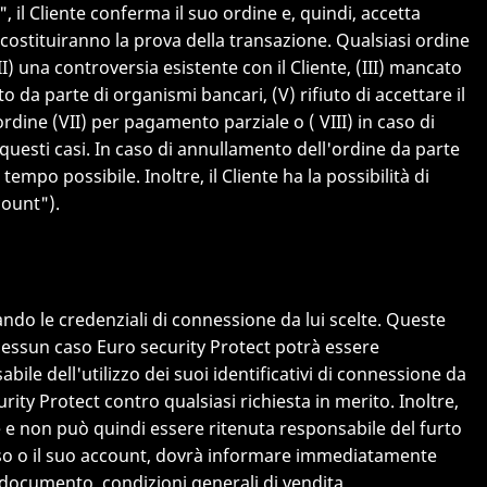
, il Cliente conferma il suo ordine e, quindi, accetta
 costituiranno la prova della transazione. Qualsiasi ordine
) una controversia esistente con il Cliente, (III) mancato
 da parte di organismi bancari, (V) rifiuto di accettare il
dine (VII) per pagamento parziale o ( VIII) in caso di
 questi casi. In caso di annullamento dell'ordine da parte
tempo possibile. Inoltre, il Cliente ha la possibilità di
count").
ando le credenziali di connessione da lui scelte. Queste
nessun caso Euro security Protect potrà essere
bile dell'utilizzo dei suoi identificativi di connessione da
ity Protect contro qualsiasi richiesta in merito. Inoltre,
e e non può quindi essere ritenuta responsabile del furto
ccesso o il suo account, dovrà informare immediatamente
o documento. condizioni generali di vendita.