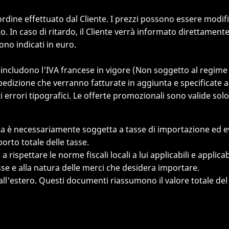
ell'ordine effettuato dal Cliente. I prezzi possono essere mo
to. In caso di ritardo, il Cliente verrà informato direttamente
sono indicati in euro.
n includono l'IVA francese in vigore (Non soggetto al regime I
pedizione che verranno fatturate in aggiunta e specificate al
i errori tipografici. Le offerte promozionali sono valide solo 
ea è necessariamente soggetta a tasse di importazione ed eve
rto totale delle tasse.
 a rispettare le norme fiscali locali a lui applicabili e appli
se e alla natura delle merci che desidera importare.
all'estero. Questi documenti riassumono il valore totale del